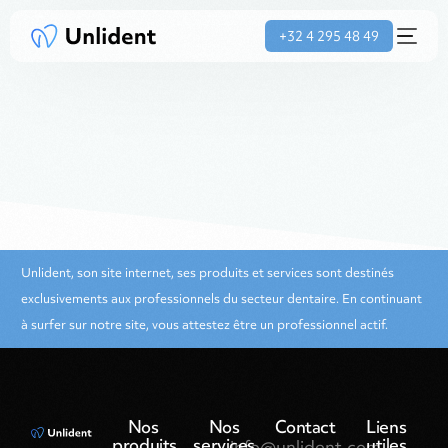
+32 4 295 48 49
Unlident, son site internet, ses produits et services sont destinés
exclusivements aux professionnels du secteur dentaire. En continuant
à surfer sur notre site, vous attestez être un professionnel actif.
Nos
Nos
Contact
Liens
produits
services
utiles
info@unlident.com