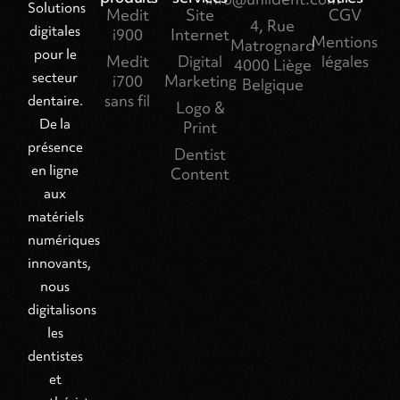
Solutions
Medit
Site
CGV
4, Rue
digitales
i900
Internet
Mentions
Matrognard
pour le
Medit
Digital
légales
4000 Liège
secteur
i700
Marketing
Belgique
sans fil
dentaire.
Logo &
De la
Print
présence
Dentist
en ligne
Content
aux
matériels
numériques
innovants,
nous
digitalisons
les
dentistes
et